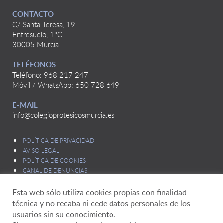
CONTACTO
C/ Santa Teresa, 19
Entresuelo, 1ºC
30005 Murcia
TELÉFONOS
Teléfono: 968 217 247
Móvil / WhatsApp: 650 728 649
E-MAIL
info@colegioprotesicosmurcia.es
POLÍTICA DE PRIVACIDAD
AVISO LEGAL
POLÍTICA DE COOKIES
CANAL DE DENUNCIAS
Esta web sólo utiliza cookies propias con finalidad
técnica y no recaba ni cede datos personales de los
usuarios sin su conocimiento.