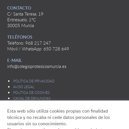
CONTACTO
C/ Santa Teresa, 19
Entresuelo, 1ºC
30005 Murcia
TELÉFONOS
Teléfono: 968 217 247
Móvil / WhatsApp: 650 728 649
E-MAIL
info@colegioprotesicosmurcia.es
POLÍTICA DE PRIVACIDAD
AVISO LEGAL
POLÍTICA DE COOKIES
CANAL DE DENUNCIAS
Esta web sólo utiliza cookies propias con finalidad
técnica y no recaba ni cede datos personales de los
usuarios sin su conocimiento.