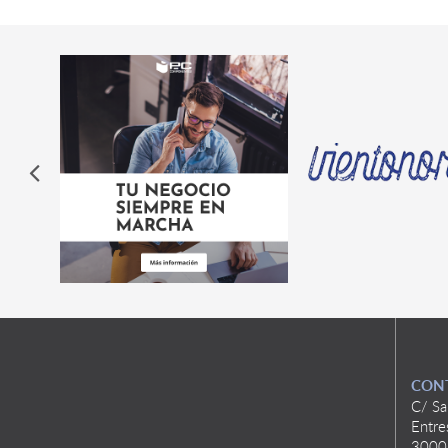
CON
C/ Sa
Entre
3000