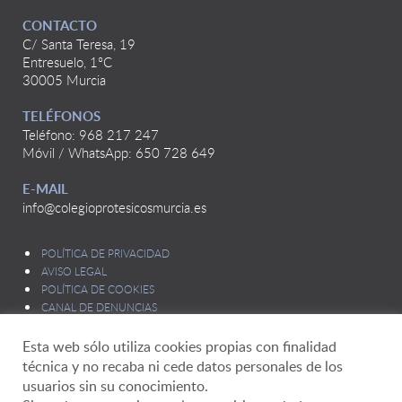
CONTACTO
C/ Santa Teresa, 19
Entresuelo, 1ºC
30005 Murcia
TELÉFONOS
Teléfono: 968 217 247
Móvil / WhatsApp: 650 728 649
E-MAIL
info@colegioprotesicosmurcia.es
POLÍTICA DE PRIVACIDAD
AVISO LEGAL
POLÍTICA DE COOKIES
CANAL DE DENUNCIAS
Esta web sólo utiliza cookies propias con finalidad
técnica y no recaba ni cede datos personales de los
usuarios sin su conocimiento.