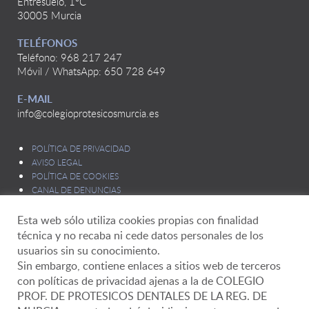
Entresuelo, 1ºC
30005 Murcia
TELÉFONOS
Teléfono: 968 217 247
Móvil / WhatsApp: 650 728 649
E-MAIL
info@colegioprotesicosmurcia.es
POLÍTICA DE PRIVACIDAD
AVISO LEGAL
POLÍTICA DE COOKIES
CANAL DE DENUNCIAS
Esta web sólo utiliza cookies propias con finalidad
técnica y no recaba ni cede datos personales de los
usuarios sin su conocimiento.
Sin embargo, contiene enlaces a sitios web de terceros
con políticas de privacidad ajenas a la de COLEGIO
Delegado de Protección de Datos
PROF. DE PROTESICOS DENTALES DE LA REG. DE