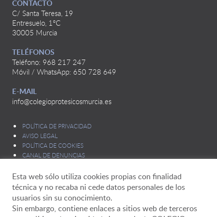
CONTACTO
C/ Santa Teresa, 19
Entresuelo, 1ºC
30005 Murcia
TELÉFONOS
Teléfono: 968 217 247
Móvil / WhatsApp: 650 728 649
E-MAIL
info@colegioprotesicosmurcia.es
POLÍTICA DE PRIVACIDAD
AVISO LEGAL
POLÍTICA DE COOKIES
CANAL DE DENUNCIAS
Esta web sólo utiliza cookies propias con finalidad
técnica y no recaba ni cede datos personales de los
usuarios sin su conocimiento.
Sin embargo, contiene enlaces a sitios web de terceros