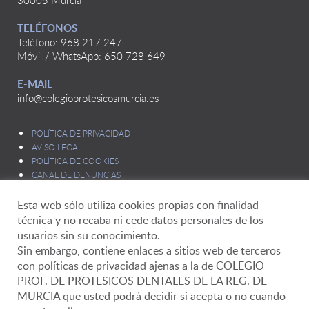
30005 Murcia
TELÉFONOS
Teléfono: 968 217 247
Móvil / WhatsApp: 650 728 649
E-MAIL
info@colegioprotesicosmurcia.es
POLÍTICA DE PRIVACIDAD
AVISO LEGAL
POLÍTICA DE COOKIES
CANAL DE DENUNCIAS
Esta web sólo utiliza cookies propias con finalidad
técnica y no recaba ni cede datos personales de los
usuarios sin su conocimiento.
Sin embargo, contiene enlaces a sitios web de terceros
con políticas de privacidad ajenas a la de COLEGIO
Delegado de Protección de Datos
PROF. DE PROTESICOS DENTALES DE LA REG. DE
MURCIA que usted podrá decidir si acepta o no cuando