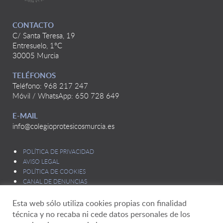
CONTACTO
C/ Santa Teresa, 19
Entresuelo, 1ºC
30005 Murcia
TELÉFONOS
Teléfono: 968 217 247
Móvil / WhatsApp: 650 728 649
E-MAIL
info@colegioprotesicosmurcia.es
POLÍTICA DE PRIVACIDAD
AVISO LEGAL
POLÍTICA DE COOKIES
CANAL DE DENUNCIAS
Esta web sólo utiliza cookies propias con finalidad
técnica y no recaba ni cede datos personales de los