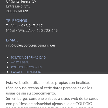
C/ Santa Teresa, 19
Entresuelo, 1ºC
30005 Murcia
TELÉFONOS
Teléfono: 968 217 247
Móvil / WhatsApp: 650 728 649
E-MAIL
info@colegioprotesicosmurcia.es
POLÍTICA DE PRIVACIDAD
AVISO LEGAL
POLÍTICA DE COOKIES
CANAL DE DENUNCIAS
Esta web sólo utiliza cookies propias con finalidad
técnica y no recaba ni cede datos personales de los
usuarios sin su conocimiento.
Sin embargo, contiene enlaces a sitios web de terceros
con políticas de privacidad ajenas a la de COLEGIO
Delegado de Protección de Datos