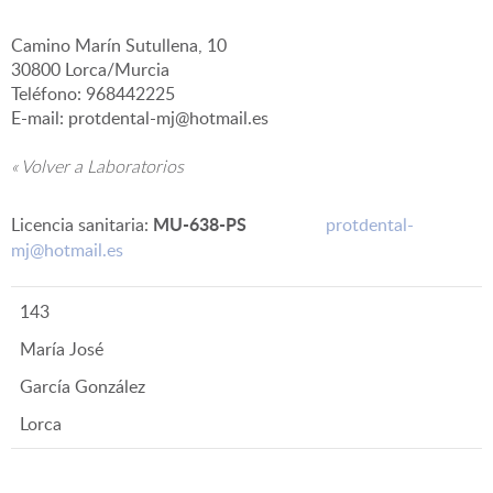
Camino Marín Sutullena, 10
▼
30800 Lorca/Murcia
Teléfono: 968442225
E-mail: protdental-mj@hotmail.es
« Volver a Laboratorios
MU-638-PS
Licencia sanitaria:
protdental-
mj@hotmail.es
143
María José
García González
Lorca