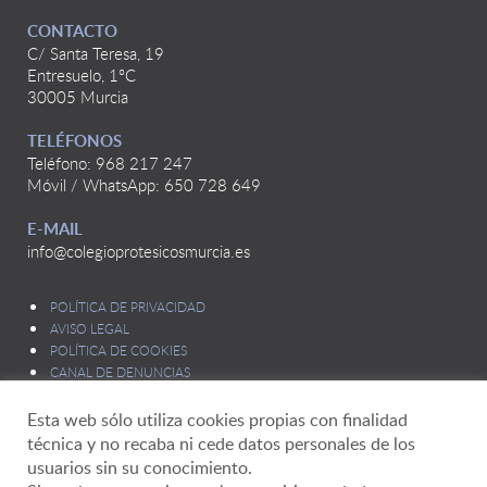
CONTACTO
C/ Santa Teresa, 19
Entresuelo, 1ºC
30005 Murcia
TELÉFONOS
Teléfono: 968 217 247
Móvil / WhatsApp: 650 728 649
E-MAIL
info@colegioprotesicosmurcia.es
POLÍTICA DE PRIVACIDAD
AVISO LEGAL
POLÍTICA DE COOKIES
CANAL DE DENUNCIAS
Esta web sólo utiliza cookies propias con finalidad
técnica y no recaba ni cede datos personales de los
usuarios sin su conocimiento.