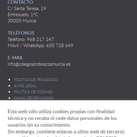
CONTACTO
C/ Santa Teresa, 19
Entresuelo, 1ºC
30005 Murcia
TELÉFONOS
Teléfono: 968 217 247
Móvil / WhatsApp: 650 728 649
E-MAIL
info@colegioprotesicosmurcia.es
POLÍTICA DE PRIVACIDAD
AVISO LEGAL
POLÍTICA DE COOKIES
CANAL DE DENUNCIAS
Esta web sólo utiliza cookies propias con finalidad
técnica y no recaba ni cede datos personales de los
usuarios sin su conocimiento.
Sin embargo, contiene enlaces a sitios web de terceros