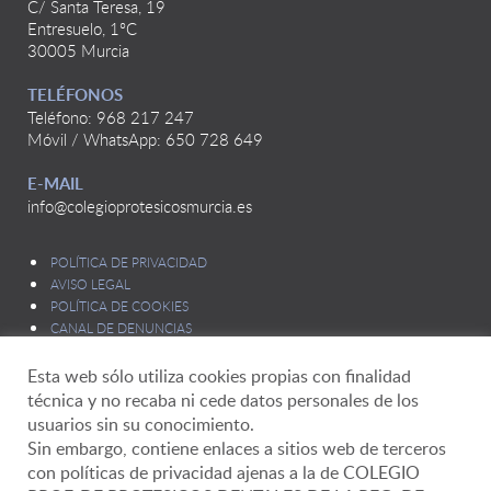
C/ Santa Teresa, 19
Entresuelo, 1ºC
30005 Murcia
TELÉFONOS
Teléfono: 968 217 247
Móvil / WhatsApp: 650 728 649
E-MAIL
info@colegioprotesicosmurcia.es
POLÍTICA DE PRIVACIDAD
AVISO LEGAL
POLÍTICA DE COOKIES
CANAL DE DENUNCIAS
Esta web sólo utiliza cookies propias con finalidad
técnica y no recaba ni cede datos personales de los
usuarios sin su conocimiento.
Sin embargo, contiene enlaces a sitios web de terceros
con políticas de privacidad ajenas a la de COLEGIO